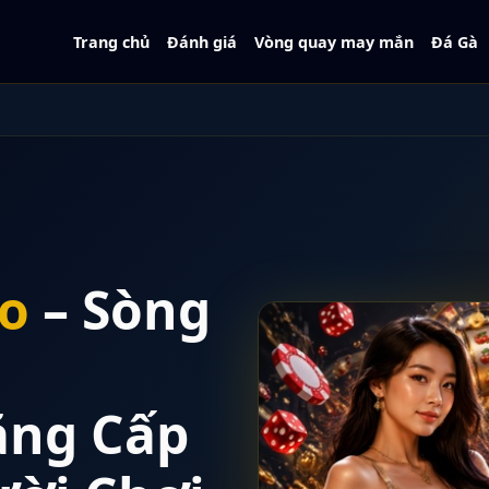
Trang chủ
Đánh giá
Vòng quay may mắn
Đá Gà
no
– Sòng
ẳng Cấp