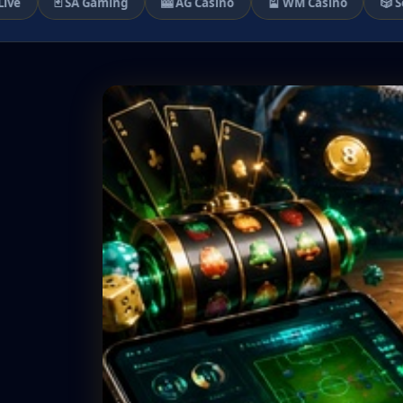
🃏 SA Gaming
🎰 AG Casino
🎴 WM Casino
🎲 Sexy Bac