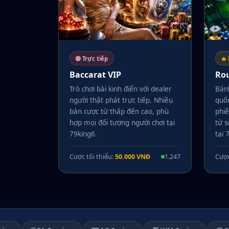
🔴 Trực tiếp
🔥
Baccarat VIP
Rou
Trò chơi bài kinh điển với dealer
Bánh
người thật phát trực tiếp. Nhiều
quốc
bàn cược từ thấp đến cao, phù
phi
hợp mọi đối tượng người chơi tại
từ s
79king6.
tại 
Cược tối thiểu:
50.000 VNĐ
1.247
Cược