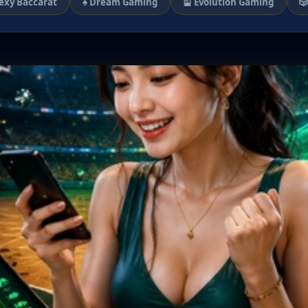
carat
♠️ Dream Gaming
🎴 Evolution Gaming
🎲 Pragmat