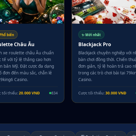
 Phổ biến
✨ Mới nhất
lette Châu Âu
Blackjack Pro
 xe roulette châu Âu chuẩn
Blackjack chuyên nghiệp với n
 tế với tỷ lệ thắng cao hơn
bàn chơi đồng thời. Chiến thu
ên bản Mỹ. Đặt cược đa dạng
đơn giản, tỷ lệ hoàn trả cao n
ố đơn đến màu sắc, chẵn lẻ
trong các trò chơi bài tại 79ki
79king6 Casino.
Casino.
 tối thiểu:
20.000 VNĐ
834
Cược tối thiểu:
30.000 VNĐ