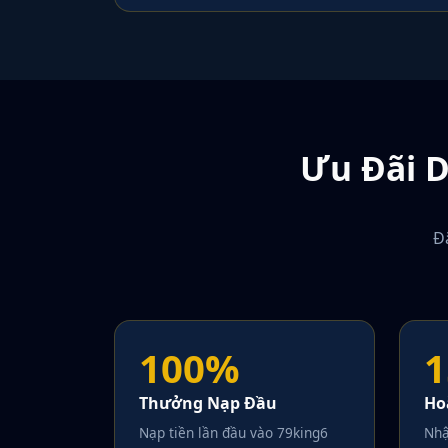
Ưu Đãi 
Đ
100%
Thưởng Nạp Đầu
Ho
Nạp tiền lần đầu vào 79king6
Nhậ