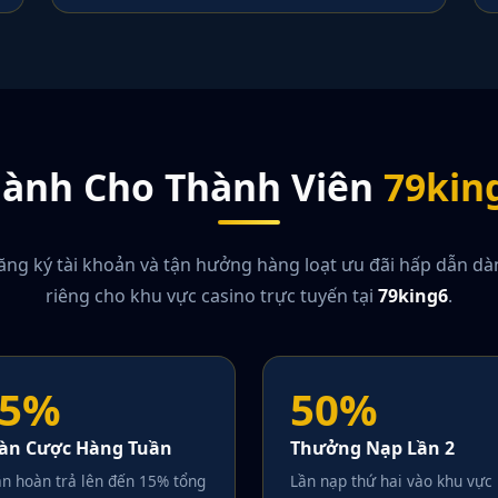
Dành Cho Thành Viên
79kin
ăng ký tài khoản và tận hưởng hàng loạt ưu đãi hấp dẫn dà
riêng cho khu vực casino trực tuyến tại
79king6
.
15%
50%
àn Cược Hàng Tuần
Thưởng Nạp Lần 2
n hoàn trả lên đến 15% tổng
Lần nạp thứ hai vào khu vực