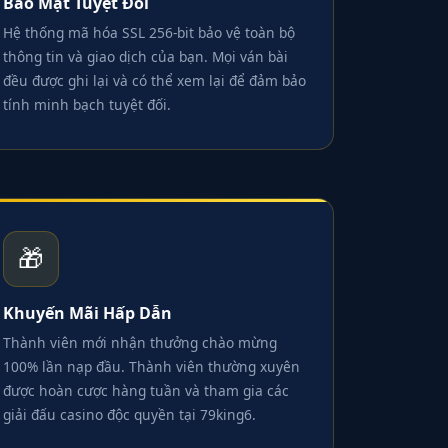
Bảo Mật Tuyệt Đối
Hệ thống mã hóa SSL 256-bit bảo vệ toàn bộ
thông tin và giao dịch của bạn. Mọi ván bài
đều được ghi lại và có thể xem lại để đảm bảo
tính minh bạch tuyệt đối.
🎁
Khuyến Mãi Hấp Dẫn
Thành viên mới nhận thưởng chào mừng
100% lần nạp đầu. Thành viên thường xuyên
được hoàn cược hàng tuần và tham gia các
giải đấu casino độc quyền tại 79king6.