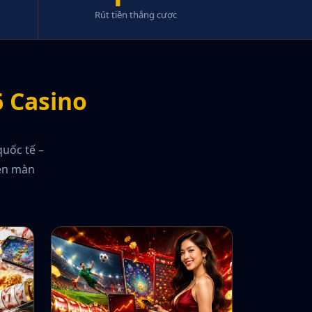
Rút tiền thắng cược
 Casino
uốc tế –
rên màn