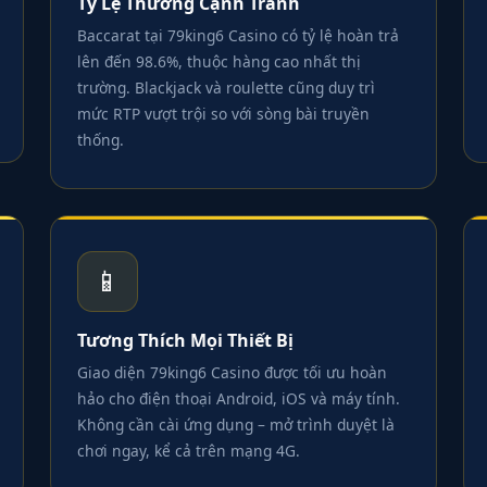
Tỷ Lệ Thưởng Cạnh Tranh
Baccarat tại 79king6 Casino có tỷ lệ hoàn trả
lên đến 98.6%, thuộc hàng cao nhất thị
trường. Blackjack và roulette cũng duy trì
mức RTP vượt trội so với sòng bài truyền
thống.
📱
Tương Thích Mọi Thiết Bị
Giao diện 79king6 Casino được tối ưu hoàn
hảo cho điện thoại Android, iOS và máy tính.
Không cần cài ứng dụng – mở trình duyệt là
chơi ngay, kể cả trên mạng 4G.