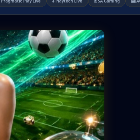
ic Play Live
♠️ Playtech Live
🃏 SA Gaming
🎰 AG Casin