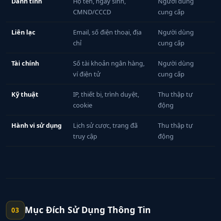
Danh tính
Họ tên, ngày sinh,
Người dùng
CMND/CCCD
cung cấp
Liên lạc
Email, số điện thoại, địa
Người dùng
chỉ
cung cấp
Tài chính
Số tài khoản ngân hàng,
Người dùng
ví điện tử
cung cấp
Kỹ thuật
IP, thiết bị, trình duyệt,
Thu thập tự
cookie
động
Hành vi sử dụng
Lịch sử cược, trang đã
Thu thập tự
truy cập
động
Mục Đích Sử Dụng Thông Tin
03